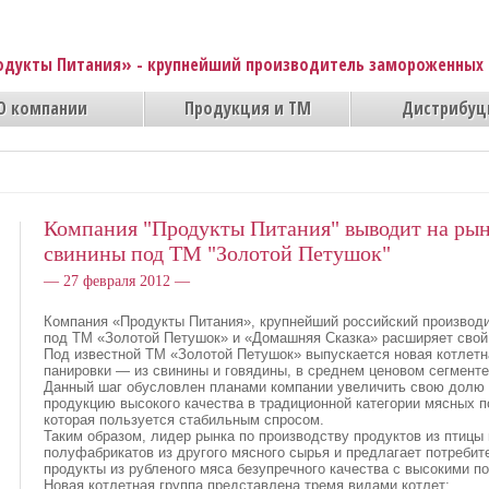
одукты Питания» - крупнейший производитель замороженных 
О компании
Продукция и ТМ
Дистрибуц
Компания "Продукты Питания" выводит на рын
свинины под ТМ "Золотой Петушок"
— 27 февраля 2012 —
Компания «Продукты Питания», крупнейший российский производ
под ТМ «Золотой Петушок» и «Домашняя Сказка» расширяет свой
Под известной ТМ «Золотой Петушок» выпускается новая котлетн
панировки — из свинины и говядины, в среднем ценовом сегменте
Данный шаг обусловлен планами компании увеличить свою долю 
продукцию высокого качества в традиционной категории мясных п
которая пользуется стабильным спросом.
Таким образом, лидер рынка по производству продуктов из птицы
полуфабрикатов из другого мясного сырья и предлагает потреб
продукты из рубленого мяса безупречного качества с высокими п
Новая котлетная группа представлена тремя видами котлет: