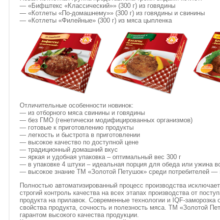
— «Бифштекс «Классический»» (300 г) из говядины
— «Котлеты «По-домашнему»» (300 г) из говядины и свинины
— «Котлеты «Филейные» (300 г) из мяса цыпленка
Отличительные особенности новинок:
— из отборного мяса свинины и говядины
— без ГМО (генетически модифицированных организмов)
— готовые к приготовлению продукты
— легкость и быстрота в приготовлении
— высокое качество по доступной цене
— традиционный домашний вкус
— яркая и удобная упаковка – оптимальный вес 300 г
— в упаковке 4 штуки – идеальная порция для обеда или ужина в
— высокое знание ТМ «Золотой Петушок» среди потребителей — г
Полностью автоматизированный процесс производства исключает
строгий контроль качества на всех этапах производства от посту
продукта на прилавок. Современные технологии и IQF-заморозка
свойства продукта, сочность и полезность мяса. ТМ «Золотой Пе
гарантом высокого качества продукции.