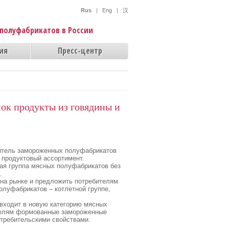
Rus
|
Eng
|
汉
полуфабрикатов в России
ия
Пресс-центр
ок продукты из говядины и
итель замороженных полуфабрикатов
 продуктовый ассортимент.
ая группа мясных полуфабрикатов без
.
на рынке и предложить потребителям
олуфабрикатов – котлетной группе,
 входит в новую категорию мясных
ителям формованные замороженные
отребительскими свойствами.