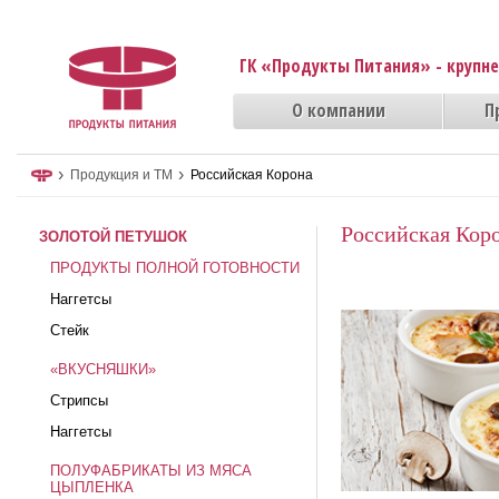
ГК «Продукты Питания» - крупн
О компании
П
›
›
Продукция и ТМ
Российская Корона
Российская Кор
ЗОЛОТОЙ ПЕТУШОК
ПРОДУКТЫ ПОЛНОЙ ГОТОВНОСТИ
Наггетсы
Стейк
«ВКУСНЯШКИ»
Стрипсы
Наггетсы
ПОЛУФАБРИКАТЫ ИЗ МЯСА
ЦЫПЛЕНКА