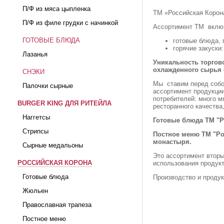
П/Ф из мяса цыпленка
ТМ «Российская Корона
П/Ф из филе грудки с начинкой
Ассортимент ТМ вклю
ГОТОВЫЕ БЛЮДА
готовые блюда, 
горячие закуски
Лазанья
Уникальность торгов
охлажденного сырья 
СНЭКИ
Мы ставим перед собой
Палочки сырные
ассортимент продукци
потребителей: много м
BURGER KING ДЛЯ РИТЕЙЛА
ресторанного качества
Наггетсы
Готовые блюда ТМ "Р
Стрипсы
Постное меню ТМ "Ро
монастыря.
Сырные медальоны
Это ассортимент вторы
РОССИЙСКАЯ КОРОНА
использования продук
Готовые блюда
Производство и проду
Жюльен
Православная трапеза
Постное меню