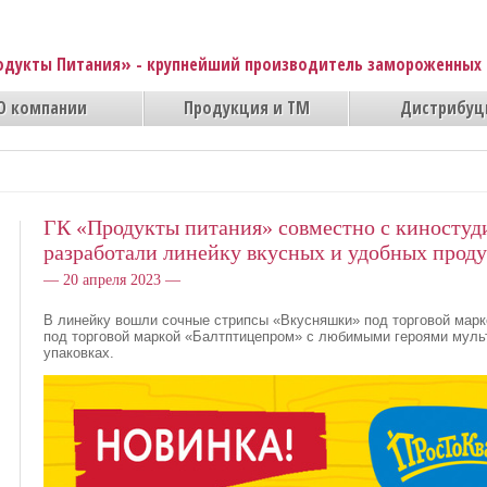
одукты Питания» - крупнейший производитель замороженных 
О компании
Продукция и ТМ
Дистрибуц
ГК «Продукты питания» совместно с киносту
разработали линейку вкусных и удобных проду
— 20 апреля 2023 —
В линейку вошли сочные стрипсы «Вкусняшки» под торговой марк
под торговой маркой «Балтптицепром» с любимыми героями муль
упаковках.