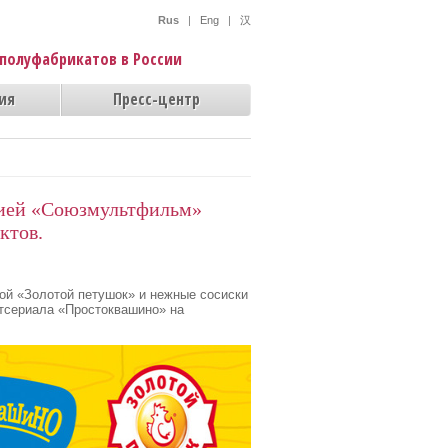
Rus
|
Eng
|
汉
полуфабрикатов в России
ия
Пресс-центр
дией «Союзмультфильм»
ктов.
ой «Золотой петушок» и нежные сосиски
тсериала «Простоквашино» на