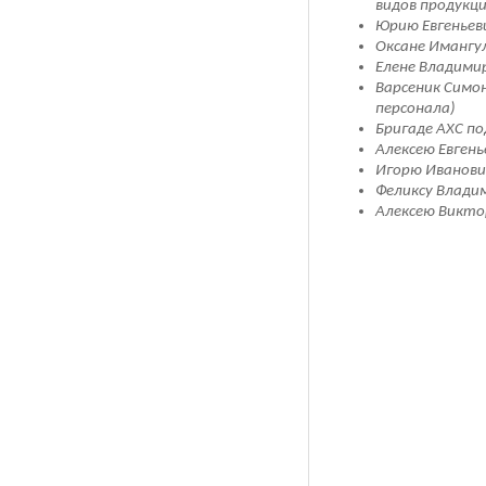
видов продукц
Юрию Евгеньев
Оксане Имангу
Елене Владими
Варсеник Симо
персонала)
Бригаде АХС п
Алексею Евгень
Игорю Иванови
Феликсу Владим
Алексею Викто