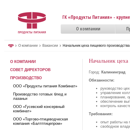
ГК «Продукты Питания» - крупн
О компании
П
›
›
›
О компании
Вакансии
Начальник цеха пищевого производства
Начальник цеха
О КОМПАНИИ
СОВЕТ ДИРЕКТОРОВ
Город:
Калининград
ПРОИЗВОДСТВО
Обязанности:
ООО «Продукты питания Комбинат»
руководство цех
управление колл
Производство готовых блюд и
планирование, о
лазаньи
обеспечение вы
контроль качест
ООО «Гусевский консервный
комбинат»
Требования:
ООО «Торгово-птицеводческая
опыт работы на
компания «Балтптицепром»
свободное влад