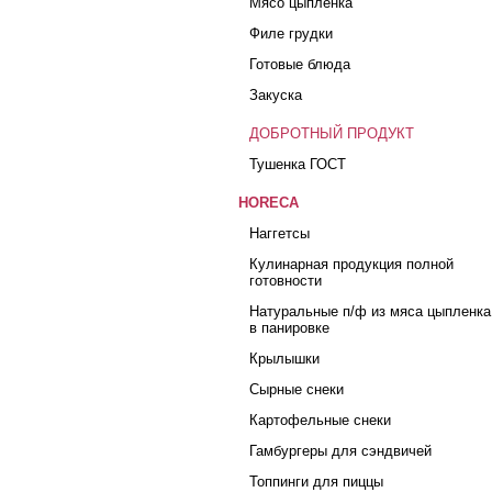
Мясо цыпленка
Филе грудки
Готовые блюда
Закуска
ДОБРОТНЫЙ ПРОДУКТ
Тушенка ГОСТ
HORECA
Наггетсы
Кулинарная продукция полной
готовности
Натуральные п/ф из мяса цыпленка
в панировке
Крылышки
Сырные снеки
Картофельные снеки
Гамбургеры для сэндвичей
Топпинги для пиццы