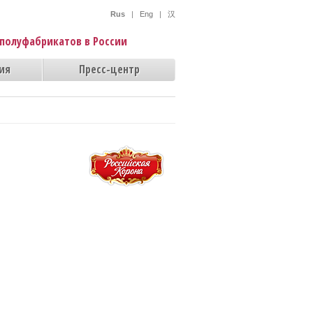
Rus
|
Eng
|
汉
полуфабрикатов в России
ия
Пресс-центр