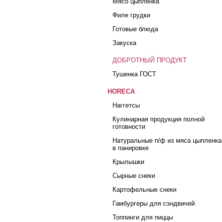
Мясо цыпленка
Филе грудки
Готовые блюда
Закуска
ДОБРОТНЫЙ ПРОДУКТ
Тушенка ГОСТ
HORECA
Наггетсы
Кулинарная продукция полной
готовности
Натуральные п/ф из мяса цыпленка
в панировке
Крылышки
Сырные снеки
Картофельные снеки
Гамбургеры для сэндвичей
Топпинги для пиццы