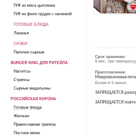
П/Ф из мяса цыпленка
П/Ф из филе грудки с начинкой
ГОТОВЫЕ БЛЮДА
Лазанья
СНЭКИ
Палочки сырные
Срок хранения:
9 мес. при температу
BURGER KING ДЛЯ РИТЕЙЛА
Наггетсы
Приготовление:
Микроволновая печь
Стрипсы
более 4-5 минут.
Сырные медальоны
ЗАПРЕЩАЕТСЯ разогр
РОССИЙСКАЯ КОРОНА
ЗАПРЕЩАЕТСЯ повтор
Готовые блюда
Жюльен
Православная трапеза
Постное меню